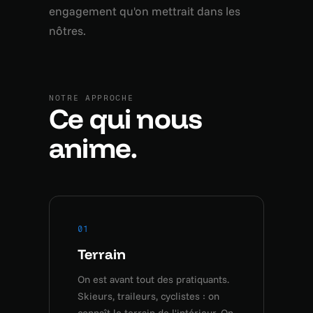
engagement qu'on mettrait dans les
nôtres.
NOTRE APPROCHE
Ce qui nous
anime.
01
Terrain
On est avant tout des pratiquants.
Skieurs, traileurs, cyclistes : on